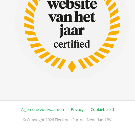
Algemene voorwaarden
Privacy
Cookiebeleid
© Copyright 2026 ElectronicPartner Nederland BV.